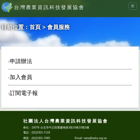
≡
台灣農業資訊科技發展協會
目前位置：
首頁
> 會員服務
‧
申請辦法
‧
加入會員
‧
訂閱電子報
社團法人台灣農業資訊科技發展協會
會址：10076 台北市中正區重慶南路3段16巷10號1樓
電話：(02)2301-7118
傳真：(02)2301-7085
Email: taita@taita.org.tw