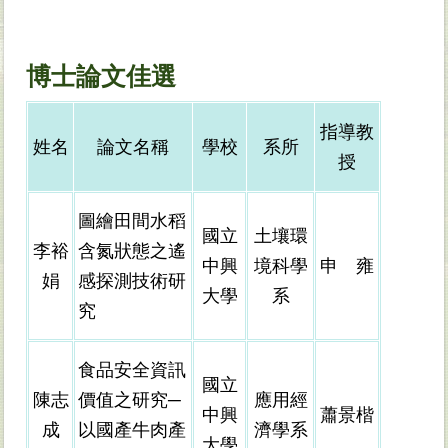
博士論文佳選
指導教
姓名
論文名稱
學校
系所
授
圖繪田間水稻
國立
土壤環
李裕
含氮狀態之遙
中興
境科學
申 雍
娟
感探測技術研
大學
系
究
食品安全資訊
國立
陳志
價值之研究─
應用經
中興
蕭景楷
成
以國產牛肉產
濟學系
大學