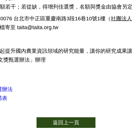
名額若干；若從缺，得增列佳選獎，名額與獎金由協會另
076 台北市中正區重慶南路3段16巷10號1樓（
社團法人
aita@taita.org.tw
起提升國內農業資訊領域的研究能量，讓你的研究成果讓更
論文獎甄選辦法」辦理
選辦法
請表
返回上一頁